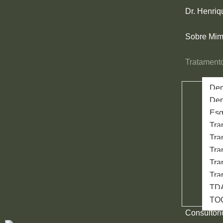
Dr. Henri
Sobre Mi
Tratament
Dep
Dep
Esq
Tra
Tra
Tra
Tra
Tra
TD
TO
Consultóri