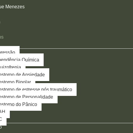
que Menezes
m
os
ressão
endência Química
uizofrenia
nstorno de Ansiedade
nstorno Bipolar
nstorno de estresse pós traumático​
nstorno de Personalidade
nstorno do Pânico
AH
C
o