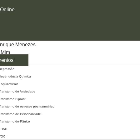
 Online
enrique Menezes
 Mim
mentos
Depressão
Dependência Química
Esquizofrenia
Transtorno de Ansiedade
Transtorno Bipolar
Transtorno de estresse pós traumático​
Transtorno de Personalidade
Transtorno do Pânico
TDAH
TOC