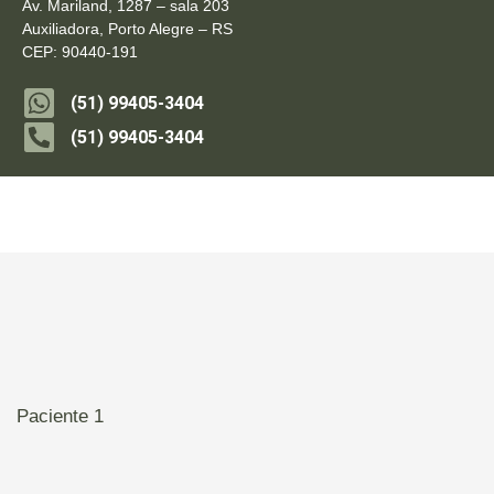
Av. Mariland, 1287 – sala 203
Auxiliadora, Porto Alegre – RS
CEP: 90440-191
(51) 99405-3404
(51) 99405-3404
Paciente 1