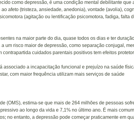
ecido como depressão, é uma condição mental debilitante que 
 ao afeto (tristeza, ansiedade, anedonia), vontade (avolia), co
sicomotora (agitação ou lentificação psicomotora, fadiga, falta
esentes na maior parte do dia, quase todos os dias e ter dura
s a um risco maior de depressão, como separação conjugal, men
m contrapartida cuidados parentais positivos tem efeitos proteto
tá associado a incapacitação funcional e prejuízo na saúde fís
star, com maior frequência utilizam mais serviços de saúde
e (OMS), estima-se que mais de 264 milhões de pessoas sof
pressivo ao longo da vida e 7,1% no último ano. É mais comum
os; no entanto, a depressão pode começar praticamente em qual