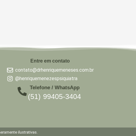
Entre em contato
contato@drhenriquemeneses.com.br
@henriquemenezespsiquiatra
Telefone / WhatsApp
(51) 99405-3404
ramente ilustrativas.