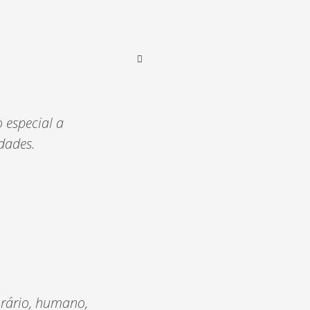
 especial a
dades.
orário, humano,