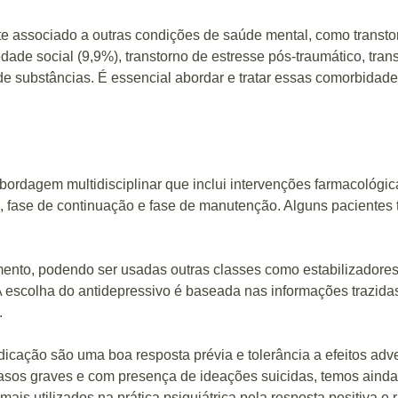
te associado a outras condições de saúde mental, como transt
edade social (9,9%), transtorno de estresse pós-traumático, tra
 de substâncias. É essencial abordar e tratar essas comorbida
rdagem multidisciplinar que inclui intervenções farmacológica
, fase de continuação e fase de manutenção. Alguns pacientes t
amento, podendo ser usadas outras classes como estabilizadores 
A escolha do antidepressivo é baseada nas informações trazid
.
dicação são uma boa resposta prévia e tolerância a efeitos ad
asos graves e com presença de ideações suicidas, temos ainda 
s utilizados na prática psiquiátrica pela resposta positiva e 