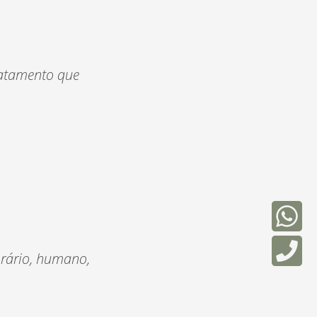
ratamento que
orário, humano,